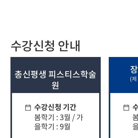
수강신청 안내
장
총신평생 피스티스학술
(제
원
수강신청 기간
봄학기 : 3월 / 가
봄
을학기 : 9월
을