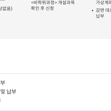
<비학위과정> 개설과목
가상계좌
확인 후 신청
당없음)
감면 대
납부
납부
 및 납부
부